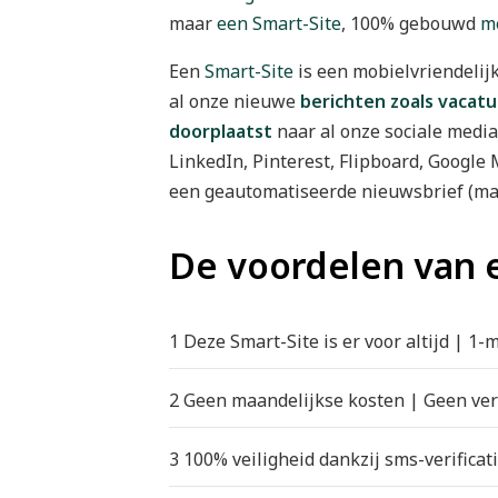
maar
een Smart-Site
, 100% gebouwd
m
Een
Smart-Site
is een mobielvriendelij
al onze nieuwe
berichten zoals vacatu
doorplaatst
naar al onze sociale media
LinkedIn, Pinterest, Flipboard, Google
een geautomatiseerde nieuwsbrief (mai
De voordelen van 
1 Deze Smart-Site is er voor altijd | 1-
Een 
website
 heeft, net als een smartp
2 Geen maandelijkse kosten | Geen ver
levensduur. Gemiddeld wordt 
om de 2 à
Klanten die op lange termijn met ons 
website
. En dat wil in de meeste gevall
3 100% veiligheid dankzij sms-verificat
voor. We werken niet meer lange termi
begonnen moet worden
. Dit heeft heel