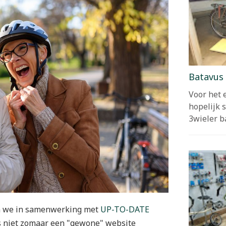
Batavus 
Voor het e
hopelijk s
3wieler b
ren we in samenwerking met
UP-TO-DATE
 is niet zomaar een "gewone" website