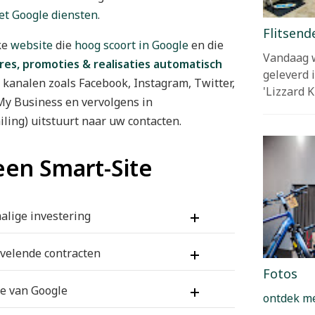
et Google diensten
.
Flitsend
ke
website
die
hoog scoort in Google
en die
Vandaag w
res, promoties & realisaties automatisch
geleverd 
 kanalen zoals Facebook, Instagram, Twitter,
'Lizzard
 My Business en vervolgens in
ling) uitstuurt naar uw contacten.
een Smart-Site
malige investering
hone of een computer, een bepaalde 
velende contracten
 3 jaren
 opnieuw geïnvesteerd in een 
Fotos
samenwerken, kiezen daar steeds opnieuw 
en zeggen dat er 
vanaf 0 terug aan
ie van Google
ontdek m
jn overeenkomsten, aangezien onze 
Smart-
 wat nadelige gevolgen in je ranking in 