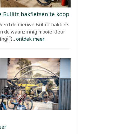
e Bullitt bakfietsen te koop
erd de nieuwe Bullitt bakfiets
in de waanzinnig mooie kleur
 King…
ontdek meer
eer